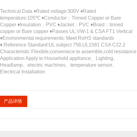
Technical Data ♦Rated voltage:300V ♦Rated
temperature:105℃ ♦Conductor：Tinned Copper or Bare
Copper ♦Insulation：PVC ♦Jacket：PVC ♦Braid：tinned
copper or Bare copper ♦Passes UL VW-1 & CSA FT1 Vertical
♦Environmental requirements: Meet RoHS standards
♦.Reference Standard:UL subject 758,UL1581 CSA C22.2
Characteristic Flexible,conveniece to assemble,cold resistance
Application Apply to Household appliance、Lighting、
Headlamp、electric machines、temperature sensor、
Electrical Installation
产品详情